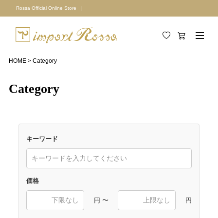
Rossa Official Online Store |
HOME
Category
Category
キーワード
価格
円 〜
円