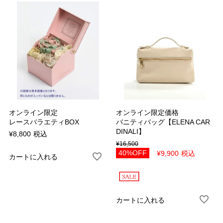
表示順
新着順
おすすめ順
価格安い順
価格高い順
カラー
ホワイト
オフホワイト
ブラック
ダークグレー
オンライン限定
オンライン限定価格
グレー
ライトグレー
レースバラエティBOX
バニティバッグ【ELENA CAR
DINALI】
¥
8,800
税込
ブラウン
キャメル
¥
16,500
ベージュ
ライトベージュ
40%OFF
¥
9,900
税込
カートに入れる
ネイビー
ブルー
ボルドー
レッド
カートに入れる
ピンク
オレンジ
イエロー
グリーン