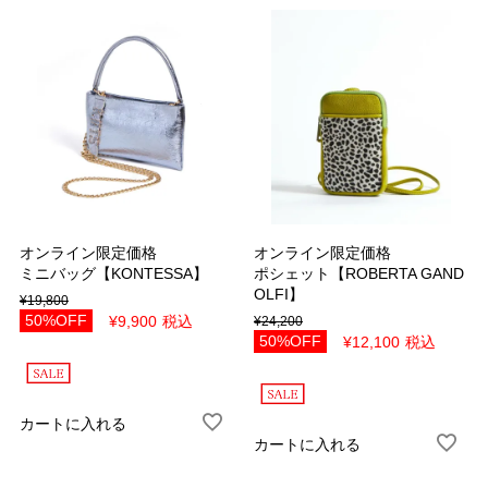
パープル
シルバー
ゴールド
マルチ
ホワイト＆ブラック
その他
サイズ
40（7号）
42（9号）
44（11号）
46（13号）
オンライン限定価格
オンライン限定価格
ミニバッグ【KONTESSA】
ポシェット【ROBERTA GAND
48（15号）
Free
OLFI】
¥
19,800
22.0cm
22.5cm
50%OFF
¥
9,900
税込
¥
24,200
50%OFF
¥
12,100
税込
23.0cm
23.5cm
24.0cm
24.5cm
カートに入れる
25.0cm
カートに入れる