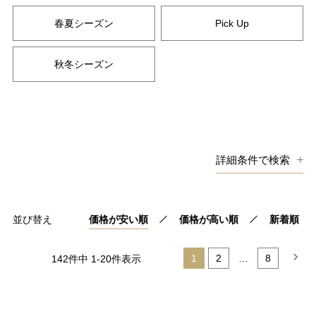
春夏シーズン
Pick Up
秋冬シーズン
詳細条件で検索
キーワード
並び替え
価格が安い順
価格が高い順
新着順
価格
1
2
…
8
142
件中
1
-
20
件表示
円〜
円
在庫
在庫なしを非表示