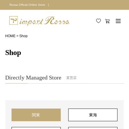
Rossa Official Online Store |
HOME
Shop
Shop
Directly Managed Store
直営店
関東
東海