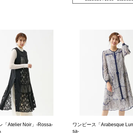
telier Noir」-Rossa-
ワンピース「Arabesque Lum
sa-
込