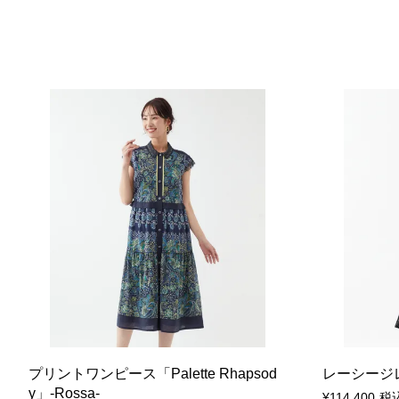
プリントワンピース「Palette Rhapsod
レーシージレ「A
y」-Rossa-
¥
114,400
税