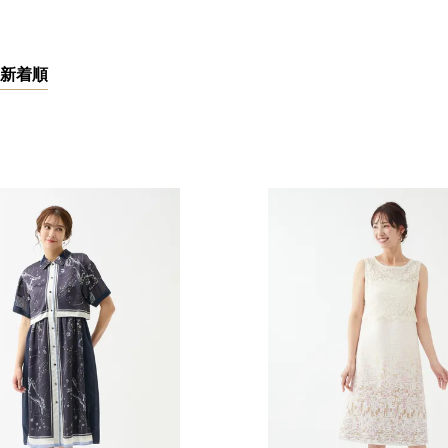
カラー
新着順
ホワイト
ダークグレー
ブラウン
ライトベージュ
ボルドー
円
オレンジ
パープル
マルチ
サイズ
40（7号）
46（13号）
22.0cm
23.5cm
25.0cm