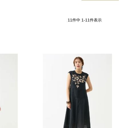
11
件中
1
-
11
件表示
オフホワイト
ブラック
グレー
ライトグレー
キャメル
ベージュ
ネイビー
ブルー
レッド
ピンク
イエロー
グリーン
シルバー
ゴールド
ホワイト＆ブラック
その他
42（9号）
44（11号）
48（15号）
Free
22.5cm
23.0cm
24.0cm
24.5cm