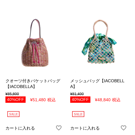
在庫
在庫なしを非表示
表示順
新着順
おすすめ順
価格安い順
価格高い順
カラー
ホワイト
オフホワイト
ブラック
ダークグレー
クオーツ付きバケットバッグ
メッシュバッグ【IACOBELL
グレー
ライトグレー
【IACOBELLA】
A】
ブラウン
キャメル
¥
85,800
¥
81,400
40%OFF
40%OFF
¥
51,480
税込
¥
48,840
税込
ベージュ
ライトベージュ
ネイビー
ブルー
ボルドー
レッド
カートに入れる
カートに入れる
ピンク
オレンジ