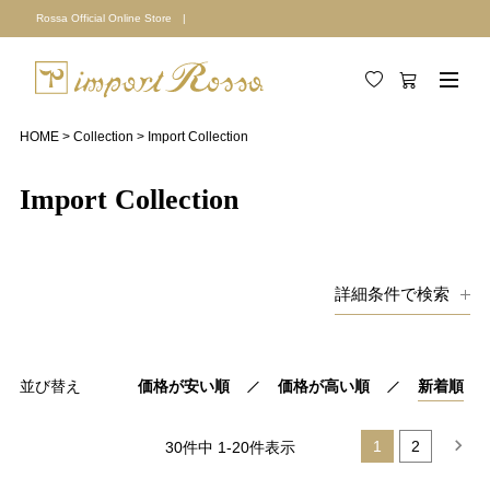
Rossa Official Online Store |
HOME
Collection
Import Collection
Import Collection
詳細条件で検索
キーワード
並び替え
価格が安い順
価格が高い順
新着順
価格
1
2
30
件中
1
-
20
件表示
円〜
円