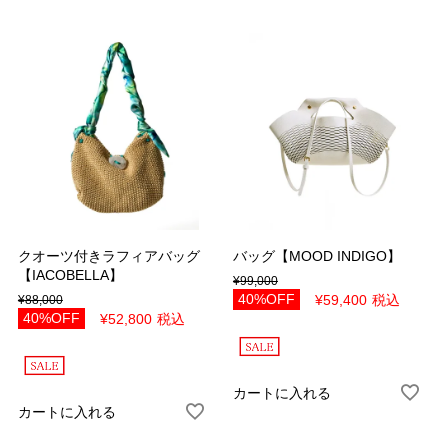
イエロー
グリーン
パープル
シルバー
ゴールド
マルチ
ホワイト＆ブラック
その他
サイズ
40（7号）
42（9号）
クオーツ付きラフィアバッグ
バッグ【MOOD INDIGO】
44（11号）
46（13号）
【IACOBELLA】
¥
99,000
40%OFF
¥
59,400
税込
¥
88,000
48（15号）
Free
40%OFF
¥
52,800
税込
22.0cm
22.5cm
23.0cm
23.5cm
カートに入れる
24.0cm
24.5cm
カートに入れる
25.0cm