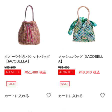
表示順
新着順
おすすめ順
価格安い順
価格高い順
カラー
ホワイト
オフホワイト
ブラック
ダークグレー
クオーツ付きバケットバッグ
メッシュバッグ【IACOBELL
グレー
ライトグレー
【IACOBELLA】
A】
ブラウン
キャメル
¥
85,800
¥
81,400
40%OFF
40%OFF
¥
51,480
税込
¥
48,840
税込
ベージュ
ライトベージュ
ネイビー
ブルー
ボルドー
レッド
カートに入れる
カートに入れる
ピンク
オレンジ
イエロー
グリーン