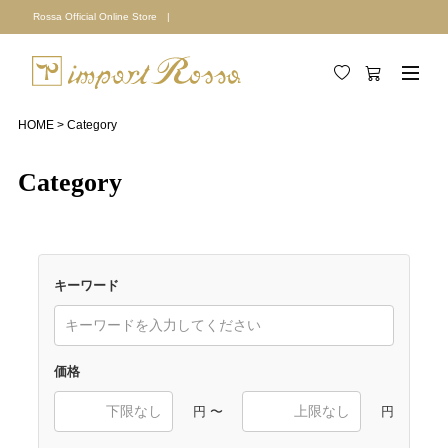
Rossa Official Online Store |
HOME
Category
Category
キーワード
価格
円 〜
円