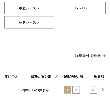
春夏シーズン
Pick Up
秋冬シーズン
詳細条件で検索
キーワード
並び替え
価格が安い順
価格が高い順
新着順
価格
1
2
…
8
142
件中
1
-
20
件表示
円〜
円
在庫
在庫なしを非表示