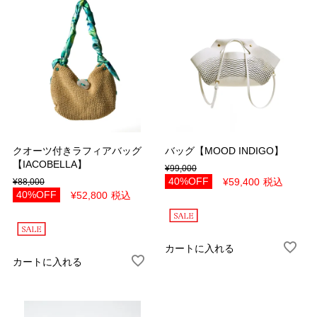
パープル
シルバー
ゴールド
マルチ
ホワイト＆ブラック
その他
サイズ
40（7号）
42（9号）
クオーツ付きラフィアバッグ
バッグ【MOOD INDIGO】
44（11号）
46（13号）
【IACOBELLA】
¥
99,000
40%OFF
¥
59,400
税込
¥
88,000
48（15号）
Free
40%OFF
¥
52,800
税込
22.0cm
22.5cm
23.0cm
23.5cm
カートに入れる
24.0cm
24.5cm
カートに入れる
25.0cm