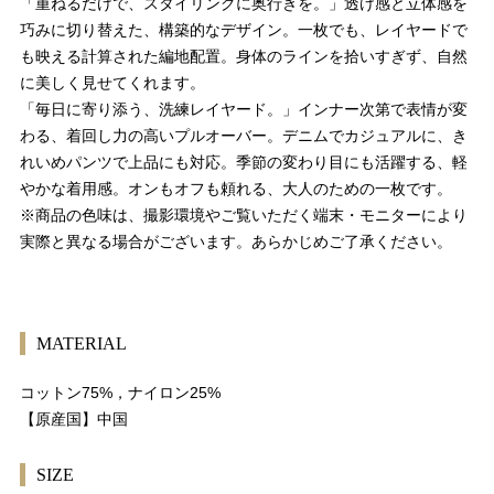
「重ねるだけで、スタイリングに奥行きを。」透け感と立体感を
巧みに切り替えた、構築的なデザイン。一枚でも、レイヤードで
も映える計算された編地配置。身体のラインを拾いすぎず、自然
に美しく見せてくれます。
「毎日に寄り添う、洗練レイヤード。」インナー次第で表情が変
わる、着回し力の高いプルオーバー。デニムでカジュアルに、き
れいめパンツで上品にも対応。季節の変わり目にも活躍する、軽
やかな着用感。オンもオフも頼れる、大人のための一枚です。
※商品の色味は、撮影環境やご覧いただく端末・モニターにより
実際と異なる場合がございます。あらかじめご了承ください。
MATERIAL
コットン75%，ナイロン25%
【原産国】中国
SIZE