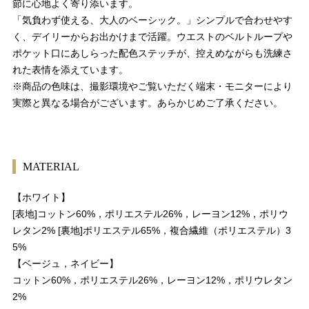
節に心地よく寄り添います。
「気負わず使える、大人のベーシック。」シンプルで合わせやす
く、デイリーからお出かけまで活躍。ウエストのベルトループや
ポケット口にあしらった配色ステッチが、控えめながらも洗練さ
れた表情を添えています。
※商品の色味は、撮影環境やご覧いただく端末・モニターにより
実際と異なる場合がございます。あらかじめご了承ください。
MATERIAL
【ホワイト】
[表地]コットン60%，ポリエステル26%，レーヨン12%，ポリウ
レタン2% [裏地]ポリエステル65%，複合繊維（ポリエステル）3
5%
【ベージュ，ネイビー】
コットン60%，ポリエステル26%，レーヨン12%，ポリウレタン
2%