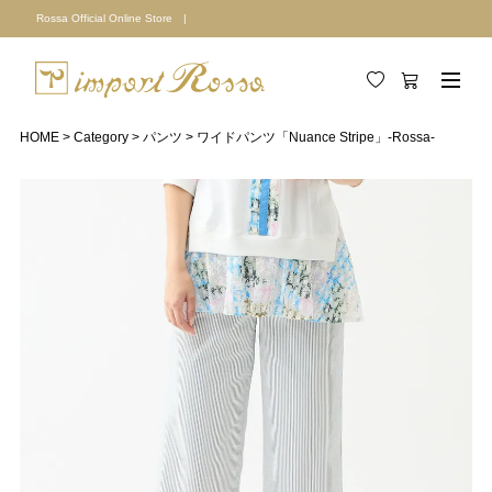
Rossa Official Online Store |
HOME
Category
パンツ
ワイドパンツ「Nuance Stripe」-Rossa-