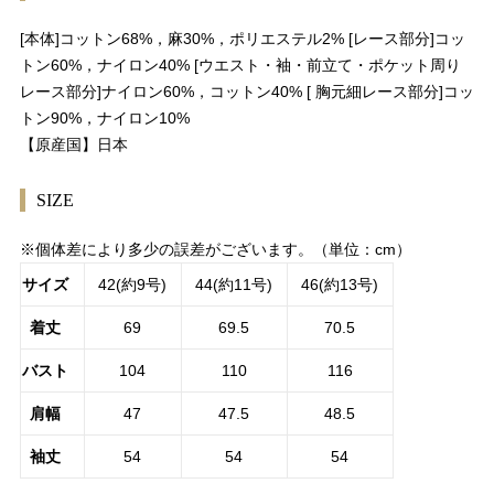
[本体]コットン68%，麻30%，ポリエステル2% [レース部分]コッ
トン60%，ナイロン40% [ウエスト・袖・前立て・ポケット周り
レース部分]ナイロン60%，コットン40% [ 胸元細レース部分]コッ
トン90%，ナイロン10%
【原産国】日本
SIZE
※個体差により多少の誤差がございます。（単位：cm）
サイズ
42(約9号)
44(約11号)
46(約13号)
着丈
69
69.5
70.5
バスト
104
110
116
肩幅
47
47.5
48.5
袖丈
54
54
54