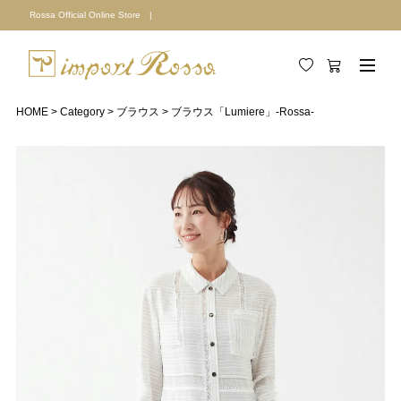
Rossa Official Online Store |
HOME
Category
ブラウス
ブラウス「Lumiere」-Rossa-