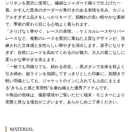
ンリネンを贅沢に使用し、繊細なジャガード織りで仕上げた一
着。かすんだ黒糸のボーダーが奥行きのある表情を生み、カジュ
アルすぎず上品さをしっかりキープ。肌離れの良い軽やかな素材
で、季節の変わり目にも心地よく着られます。
「さりげなく華やぐ、レースの表情。」ケミカルレースやリバー
レースなど、複数のレースを贅沢に重ねた上質なデザインが、洗
練された立体感と女性らしい華やぎを演出します。派手になりす
ぎず、自然にムードを高めてくれるのが魅力。大人の着こなしに
柔らかな華やぎを添えます。
「一枚でも羽織りでも、頼れる存在。」黒ボタンで全体を程よく
引き締め、縦ラインを強調してすっきりとした印象に。前開きで
軽い羽織としても、ジャケットのインに入れても上品にまとま
る“きちんと感と実用性”を兼ね備えた優秀アイテムです。
※商品の色味は、撮影環境やご覧いただく端末・モニターにより
実際と異なる場合がございます。あらかじめご了承ください。
MATERIAL