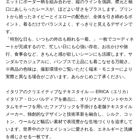
エットにボーダー柄を組み合わせ、縦のラインを強調。襟元と袖
口にあしらったレースが、ほどよい甘さをプラスします。プリン
トから拾ったネイビーとイエローの配色が、全体を引き締めるポ
イント。着るだけでバランスよく、すっきりと見えるデザインで
す。
「特別な日も、いつもの外出も頼れる一着。」 一枚でコーディネ
ートが完成するので、忙しい日にも心強い存在。お出かけや旅
行、食事会など、きちんと感が欲しいシーンにも活躍します。サ
ンダルでカジュアルに、パンプスで上品にも着こなせる万能さ。
※商品の色味は、撮影環境やご覧いただく端末・モニターにより
実際と異なる場合がございます。あらかじめご了承ください。
イタリアのクリエイティブなテキスタイル ― ERICA（エリカ）
イタリア・ロンバルディアを拠点に、オリジナルプリントやカス
タムモチーフを用いたファブリックを手掛ける老舗テキスタイル
メーカー。独創的なデザインと技術革新を融合し、シルク、コッ
トン、ウールなど幅広い素材で表現豊かな生地づくりを追求して
います。世界中のクリエイションに愛される、エネルギーと洗練
を感じさせる一枚です。