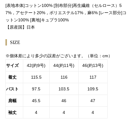
[表地本体]コットン100% [別布部分]再生繊維（セルロース）5
7%，アセテート20%，ポリエステル17%，麻6% [レース部分]コ
ットン100% [裏地]キュプラ100%
【原産国】日本
SIZE
※個体差により多少の誤差がございます。（単位：cm）
サイズ
42(約9号)
44(約11号)
46(約13号)
着丈
115.5
116
117
バスト
97.5
103.5
109.5
肩幅
45.5
46
47
袖丈
4
4
4